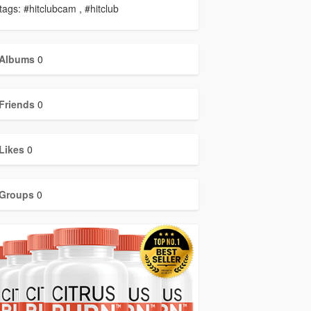
ags: #hitclubcam , #hitclub
Albums
0
Friends
0
Likes
0
Groups
0