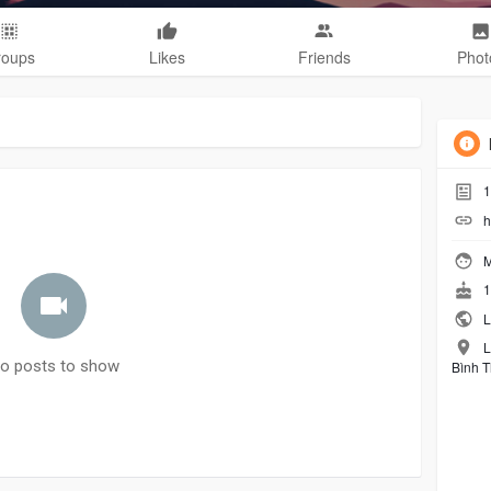
roups
Likes
Friends
Phot
1
h
M
1
L
L
o posts to show
Bình T