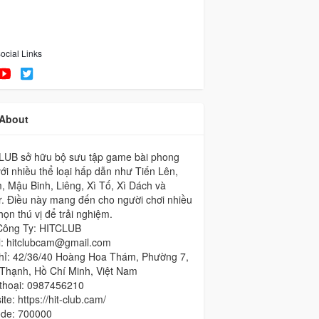
ocial Links
About
LUB sở hữu bộ sưu tập game bài phong
ới nhiều thể loại hấp dẫn như Tiến Lên,
 Mậu Binh, Liêng, Xì Tố, Xì Dách và
. Điều này mang đến cho người chơi nhiều
họn thú vị để trải nghiệm.
Công Ty: HITCLUB
l: hitclubcam@gmail.com
chỉ: 42/36/40 Hoàng Hoa Thám, Phường 7,
 Thạnh, Hồ Chí Minh, Việt Nam
 thoại: 0987456210
te: https://hit-club.cam/
ode: 700000