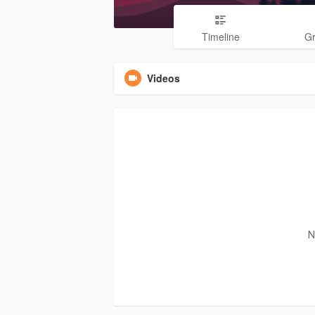
Timeline
G
Videos
N