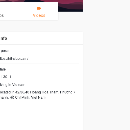
os
Videos
Info
posts
ttps://hit-club.cam/
ale
1-30--1
iving in Vietnam
ocated in 42/36/40 Hoàng Hoa Thám, Phường 7,
hạnh, Hồ Chí Minh, Việt Nam