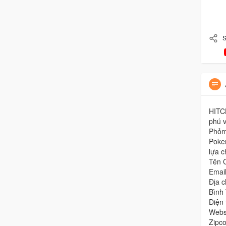
S
HITC
phú v
Phỏm,
Poker
lựa c
Tên 
Emai
Địa 
Bình
Điện
Websi
Zipc