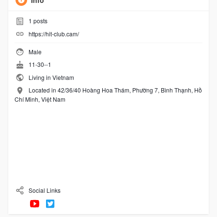
Info
1
posts
https://hit-club.cam/
Male
11-30--1
Living in Vietnam
Located in 42/36/40 Hoàng Hoa Thám, Phường 7, Bình Thạnh, Hồ
Chí Minh, Việt Nam
Social Links