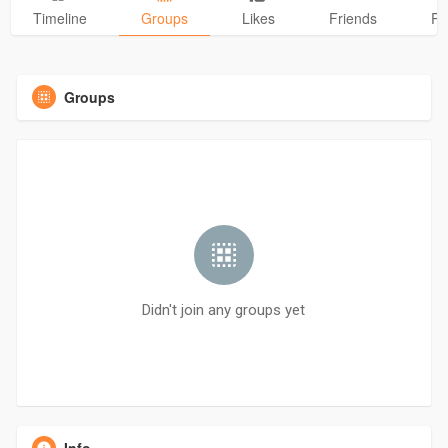
Timeline
Groups
Likes
Friends
Ph
Groups
Didn't join any groups yet