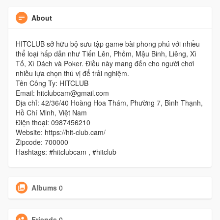
About
HITCLUB sở hữu bộ sưu tập game bài phong phú với nhiều
thể loại hấp dẫn như Tiến Lên, Phỏm, Mậu Binh, Liêng, Xì
Tố, Xì Dách và Poker. Điều này mang đến cho người chơi
nhiều lựa chọn thú vị để trải nghiệm.
Tên Công Ty: HITCLUB
Email: hitclubcam@gmail.com
Địa chỉ: 42/36/40 Hoàng Hoa Thám, Phường 7, Bình Thạnh,
Hồ Chí Minh, Việt Nam
Điện thoại: 0987456210
Website: https://hit-club.cam/
Zipcode: 700000
Hashtags: #hitclubcam , #hitclub
Albums
0
Friends
0