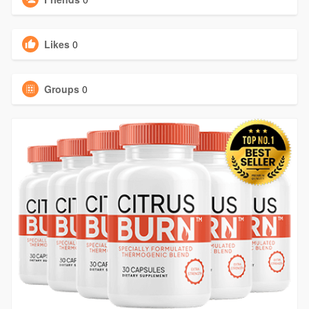
Likes
0
Groups
0