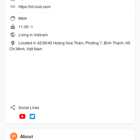
https://hit-club.cam/
Male
11-30--1
Living in Vietnam
Located in 42/36/40 Hoàng Hoa Thám, Phường 7, Bình Thạnh, Hồ
Chí Minh, Việt Nam
Social Links
About