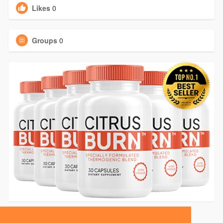
Likes
0
Groups
0