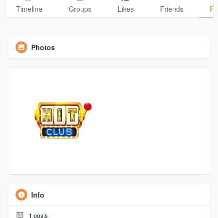
Timeline
Groups
Likes
Friends
Ph
Photos
Info
1
posts