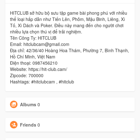
HITCLUB sở hữu bộ sưu tập game bài phong phú với nhiều
thể loại hấp dẫn như Tiến Lên, Phỏm, Mậu Binh, Liêng, Xì
Tố, Xì Dách và Poker. Điều này mang đến cho người chơi
nhiều lựa chọn thú vị để trải nghiệm.
Tên Công Ty: HITCLUB
Email: hitclubcam@gmail.com
Địa chỉ: 42/36/40 Hoàng Hoa Thám, Phường 7, Bình Thạnh,
Hồ Chí Minh, Việt Nam
Điện thoại: 0987456210
Website: https://hit-club.cam/
Zipcode: 700000
Hashtags: #hitclubcam , #hitclub
Albums
0
Friends
0