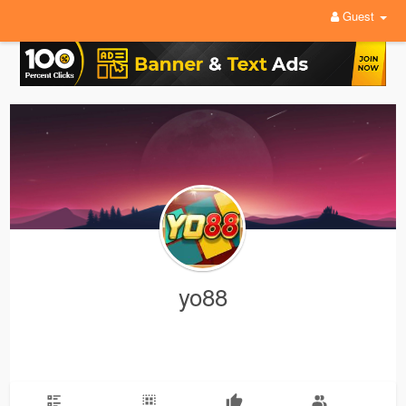
Guest
yo88