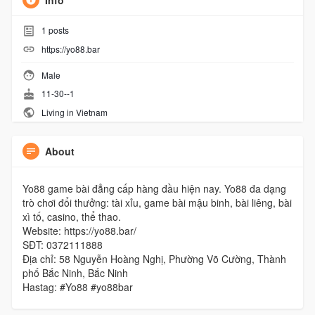
Info
1
posts
https://yo88.bar
Male
11-30--1
Living in Vietnam
About
Yo88 game bài đẳng cấp hàng đầu hiện nay. Yo88 đa dạng
trò chơi đổi thưởng: tài xỉu, game bài mậu binh, bài liêng, bài
xì tố, casino, thể thao.
Website: https://yo88.bar/
SĐT: 0372111888
Địa chỉ: 58 Nguyễn Hoàng Nghị, Phường Võ Cường, Thành
phố Bắc Ninh, Bắc Ninh
Hastag: #Yo88 #yo88bar