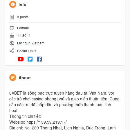
Info
3
posts
Female
11-30--1
Living in Vietnam
Social Links
About
8XBET là sòng bạc trực tuyến hàng đầu tại Việt Nam, với
các trò chơi casino phong phú và giao diện thuận tiện. Cung
cấp các ưu đãi hấp dẫn và phương thức thanh toán linh
hoạt.
Thông tin chi tiết:
Website: https://139.59.219.17/
Địa chỉ: No. 289 Thong Nhat, Lien Nghia, Duc Trong, Lam