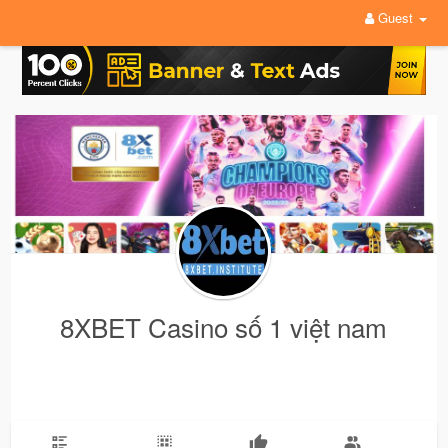
Guest
8XBET Casino số 1 việt nam