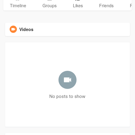
Timeline
Groups
Likes
Friends
Ph
Videos
No posts to show