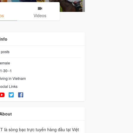
os
Videos
Info
posts
emale
1-30--1
iving in Vietnam
ocial Links
About
 là sòng bạc trực tuyến hàng đầu tại Việt