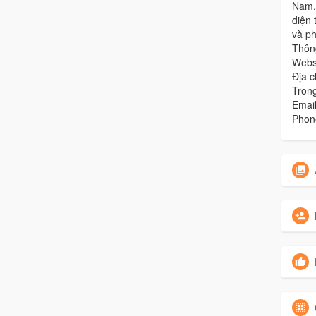
Nam, 
diện 
và ph
Thông
Websi
Địa c
Tron
Emai
Phon