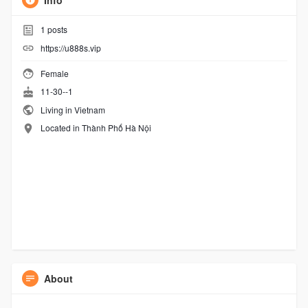
Info
1
posts
https://u888s.vip
Female
11-30--1
Living in Vietnam
Located in Thành Phố Hà Nội
About