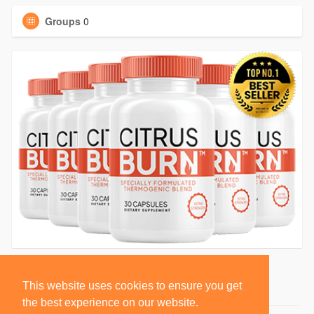
Groups
0
This website uses cookies to ensure you get
the best experience on our website.