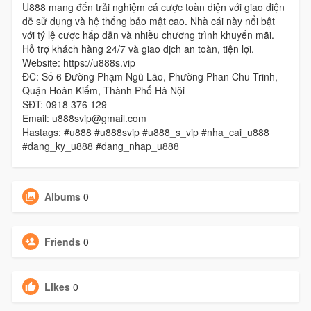
U888 mang đến trải nghiệm cá cược toàn diện với giao diện
dễ sử dụng và hệ thống bảo mật cao. Nhà cái này nổi bật
với tỷ lệ cược hấp dẫn và nhiều chương trình khuyến mãi.
Hỗ trợ khách hàng 24/7 và giao dịch an toàn, tiện lợi.
Website: https://u888s.vip
ĐC: Số 6 Đường Phạm Ngũ Lão, Phường Phan Chu Trinh,
Quận Hoàn Kiếm, Thành Phố Hà Nội
SĐT: 0918 376 129
Email: u888svip@gmail.com
Hastags: #u888 #u888svip #u888_s_vip #nha_cai_u888
#dang_ky_u888 #dang_nhap_u888
Albums
0
Friends
0
Likes
0