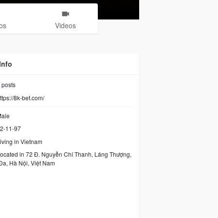
os
Videos
Info
posts
ttps://8k-bet.com/
ale
2-11-97
iving in Vietnam
ocated in 72 Đ. Nguyễn Chí Thanh, Láng Thượng,
a, Hà Nội, Việt Nam