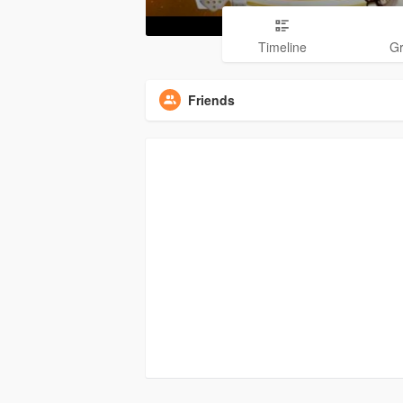
Timeline
G
Friends