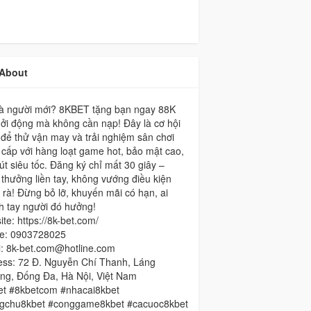
About
là người mới? 8KBET tặng bạn ngay 88K
ởi động mà không cần nạp! Đây là cơ hội
để thử vận may và trải nghiệm sân chơi
cấp với hàng loạt game hot, bảo mật cao,
út siêu tốc. Đăng ký chỉ mất 30 giây –
thưởng liền tay, không vướng điều kiện
rà! Đừng bỏ lỡ, khuyến mãi có hạn, ai
h tay người đó hưởng!
te: https://8k-bet.com/
e: 0903728025
l: 8k-bet.com@hotline.com
ess: 72 Đ. Nguyễn Chí Thanh, Láng
ng, Đống Đa, Hà Nội, Việt Nam
et #8kbetcom #nhacai8kbet
ngchu8kbet #conggame8kbet #cacuoc8kbet