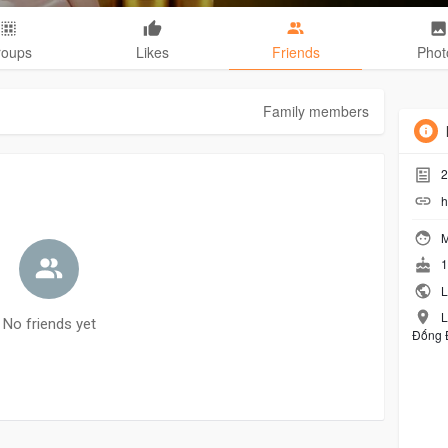
roups
Likes
Friends
Phot
Family members
2
h
M
1
L
L
No friends yet
Đống Đ