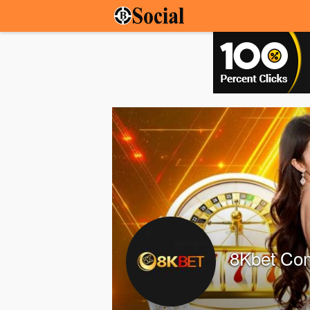
8Kbet Co