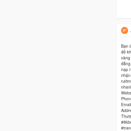
Bạn 
để kh
vàng 
đẳng 
nạp r
nhận 
rườm 
nhan
Websi
Phon
Emai
Addr
Thượ
#8kb
#tra