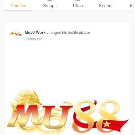
Timeline
Groups
Likes
Friends
Ph
Mu88 Work
changed his profile picture
2 years ago