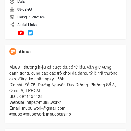
Male
08-02-98
Living in Vietnam
Social Links
About
Mu88 - thương hiệu cá cược đã có từ lâu, vẫn giữ vững
danh tiếng, cung cấp các trò chơi đa dạng, tỷ lệ trả thưởng
cao, đăng ký nhận ngay 158k
Địa chỉ: Số 75, Đường Nguyễn Duy Dương, Phường Số 8,
Quận 5, TPHCM
SĐT: 0974154128
Website: https://mu88.work/
Email: mu88.work@gmail.com
#mu88 #mu88work #mu88casino