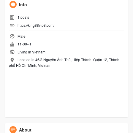
Info
1
posts
https://king88vip8.com/
Male
11-30--1
Living in Vietnam
Located in 46/8 Nguyễn Ảnh Thủ, Hiệp Thành, Quận 12, Thành
phố Hồ Chí Minh, Vietnam
About