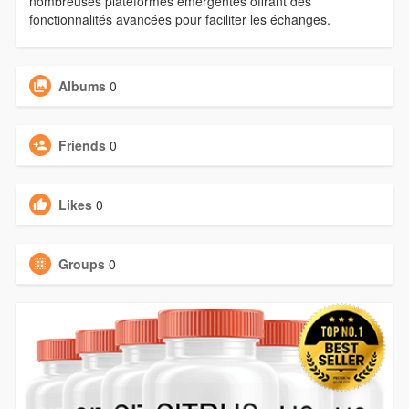
nombreuses plateformes émergentes offrant des
fonctionnalités avancées pour faciliter les échanges.
Albums
0
Friends
0
Likes
0
Groups
0