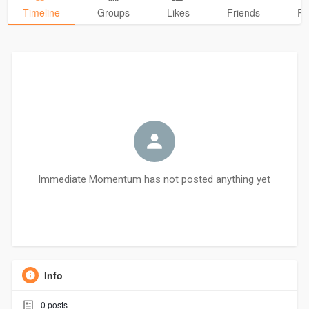
Timeline
Groups
Likes
Friends
Ph
Immediate Momentum has not posted anything yet
Info
0
posts