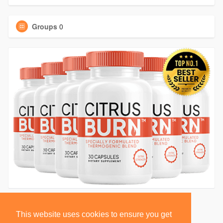
Groups
0
This website uses cookies to ensure you get