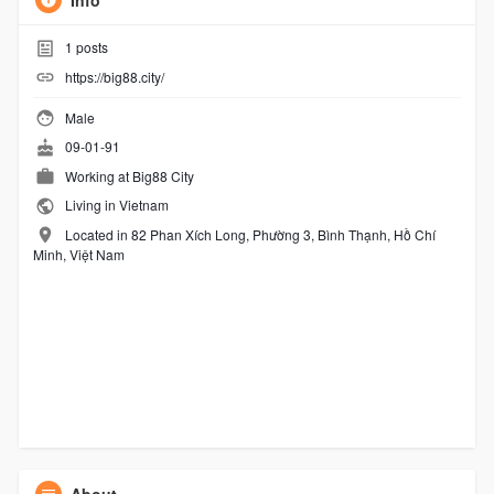
Info
1
posts
https://big88.city/
Male
09-01-91
Working at
Big88 City
Living in Vietnam
Located in 82 Phan Xích Long, Phường 3, Bình Thạnh, Hồ Chí
Minh, Việt Nam
About