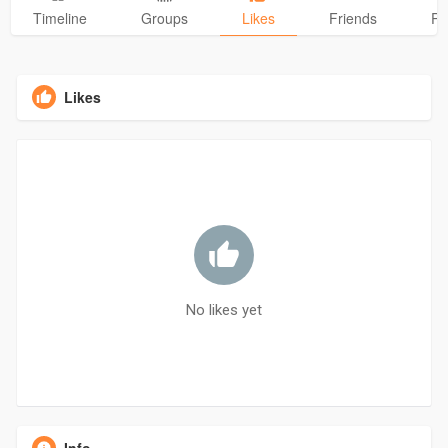
Timeline
Groups
Likes
Friends
Ph
Likes
No likes yet