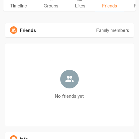
Timeline
Groups
Likes
Friends
Ph
Friends
Family members
No friends yet