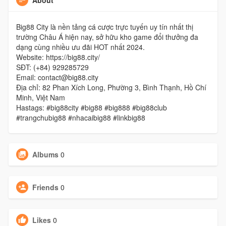
Big88 City là nền tảng cá cược trực tuyến uy tín nhất thị
trường Châu Á hiện nay, sở hữu kho game đổi thưởng đa
dạng cùng nhiều ưu đãi HOT nhất 2024.
Website: https://big88.city/
SĐT: (+84) 929285729
Email: contact@big88.city
Địa chỉ: 82 Phan Xích Long, Phường 3, Bình Thạnh, Hồ Chí
Minh, Việt Nam
Hastags: #big88city #big88 #big888 #big88club
#trangchubig88 #nhacaibig88 #linkbig88
Albums
0
Friends
0
Likes
0