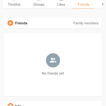
Timeline
Groups
Likes
Friends
Ph
Friends
Family members
No friends yet