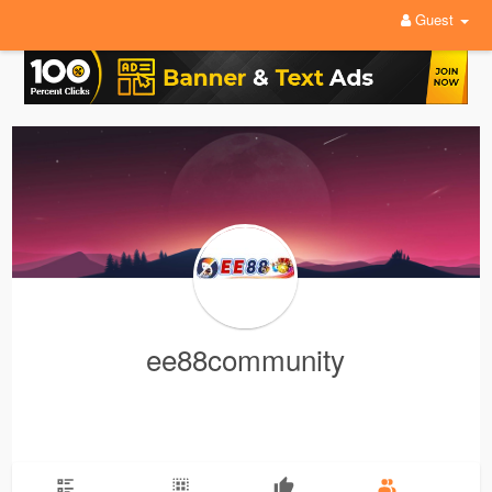
Guest
ee88community