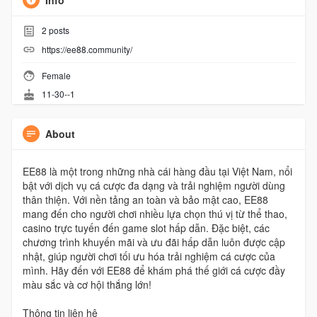
Info
2
posts
https://ee88.community/
Female
11-30--1
About
EE88 là một trong những nhà cái hàng đầu tại Việt Nam, nổi
bật với dịch vụ cá cược đa dạng và trải nghiệm người dùng
thân thiện. Với nền tảng an toàn và bảo mật cao, EE88
mang đến cho người chơi nhiều lựa chọn thú vị từ thể thao,
casino trực tuyến đến game slot hấp dẫn. Đặc biệt, các
chương trình khuyến mãi và ưu đãi hấp dẫn luôn được cập
nhật, giúp người chơi tối ưu hóa trải nghiệm cá cược của
mình. Hãy đến với EE88 để khám phá thế giới cá cược đầy
màu sắc và cơ hội thắng lớn!
Thông tin liên hệ