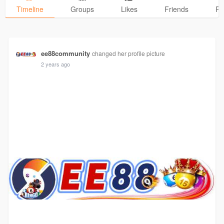
Timeline
Groups
Likes
Friends
Ph
ee88community
changed her profile picture
2 years ago