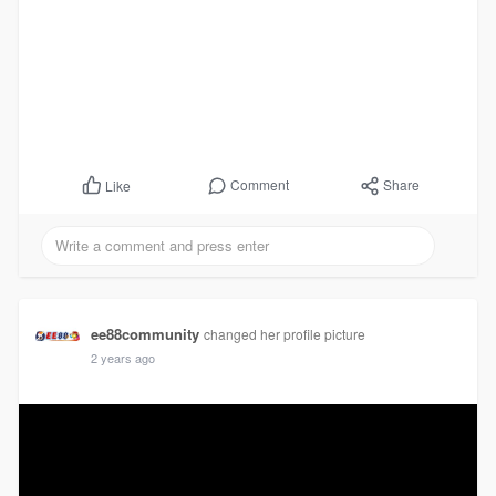
Comment
Share
Like
ee88community
changed her profile picture
2 years ago