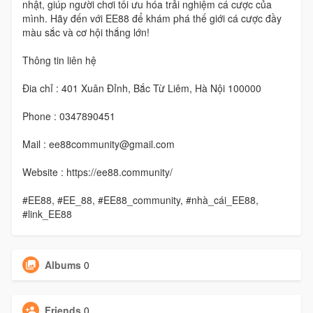
nhật, giúp người chơi tối ưu hóa trải nghiệm cá cược của
mình. Hãy đến với EE88 để khám phá thế giới cá cược đầy
màu sắc và cơ hội thắng lớn!
Thông tin liên hệ
Đia chỉ : 401 Xuân Đỉnh, Bắc Từ Liêm, Hà Nội 100000
Phone : 0347890451
Mail : ee88community@gmail.com
Website : https://ee88.community/
#EE88, #EE_88, #EE88_community, #nhà_cái_EE88,
#link_EE88
Albums
0
Friends
0