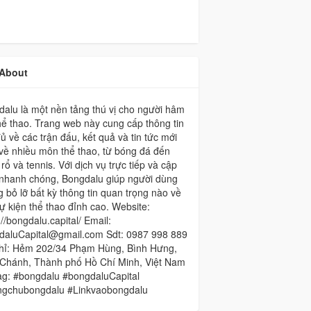
About
alu là một nền tảng thú vị cho người hâm
ể thao. Trang web này cung cấp thông tin
ủ về các trận đấu, kết quả và tin tức mới
về nhiều môn thể thao, từ bóng đá đến
rổ và tennis. Với dịch vụ trực tiếp và cập
 nhanh chóng, Bongdalu giúp người dùng
 bỏ lỡ bất kỳ thông tin quan trọng nào về
ự kiện thể thao đỉnh cao. Website:
://bongdalu.capital/ Email:
daluCapital@gmail.com Sdt: 0987 998 889
chỉ: Hẻm 202/34 Phạm Hùng, Bình Hưng,
 Chánh, Thành phố Hồ Chí Minh, Việt Nam
ag: #bongdalu #bongdaluCapital
ngchubongdalu #Linkvaobongdalu