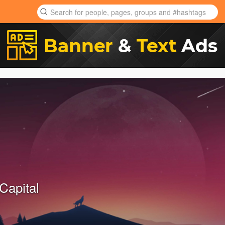
Capital