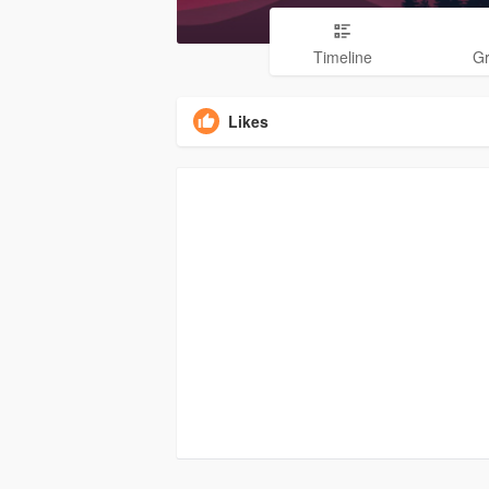
Timeline
G
Likes