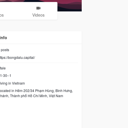
os
Videos
Info
posts
ttps://bongdalu.capital/
ale
1-30--1
iving in Vietnam
ocated in Hẻm 202/34 Phạm Hùng, Bình Hưng,
hánh, Thành phố Hồ Chí Minh, Việt Nam