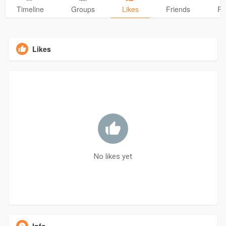
Timeline
Groups
Likes
Friends
Ph
Likes
No likes yet