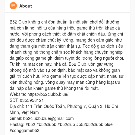
About
B52 Club không chỉ đơn thuần là một sân chơi đổi thưởng
mà còn là nơi hội tụ của hàng triệu game thủ trên khắp cả
nước. Với phong cách thiết kế đậm chất chiến đấu, từng chi
tiết đều được chăm chút kỹ lưỡng, mang đến cảm giác như
đang tham gia một trận chiến thật sự. Tốc độ giao dịch siêu
nhanh cùng hệ thống chăm sóc khách hàng chuyên nghiệp
đã giúp cổng game ghi điểm tuyệt đối trong lòng người chơi.
Từ khi ra mắt đến nay, nhà cái B52 Club luôn giữ vững
phong độ nhờ vào sự ổn định, bảo mật cao và không gian
giải trí cuốn hút. Kho game liên tục được cập nhật, nhiều sự
kiện thưởng nóng, vòng quay may mắn cùng hàng loạt ưu
đãi hấp dẫn khiến game thủ không thể rời mắt.
Website: https://b52clubb.blue/
SĐT: 0355958121
Địa chỉ: 111 Trần Quốc Toản, Phường 7, Quận 3, Hồ Chí
Minh, Việt Nam
Gmail: b52clubb.blue@gmail.com
Hastag: #b52 #b52clubb #b52club #b52b52clubb.blue
#conggameb52