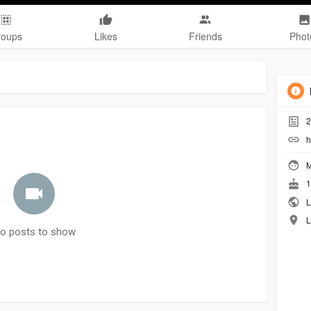
roups
Likes
Friends
Phot
2
h
M
1
L
L
o posts to show