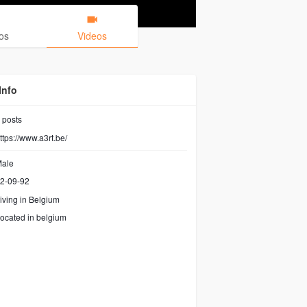
os
Videos
Info
posts
ttps://www.a3rt.be/
ale
2-09-92
iving in Belgium
ocated in belgium