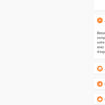
Besoi
compt
votre
avec 
d'exp