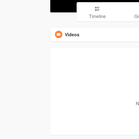
Timeline
G
Videos
N