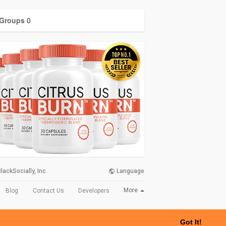
Groups
0
lackSocially, Inc.
Language
More
Blog
Contact Us
Developers
Got It!