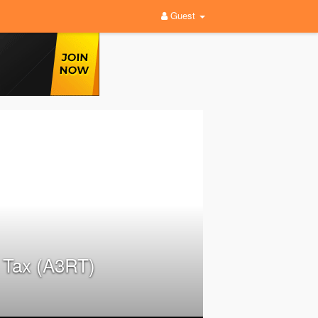
Guest
 Tax (A3RT)