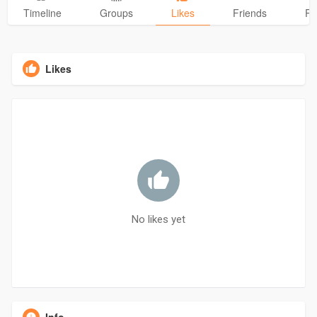
Timeline
Groups
Likes
Friends
Ph
Likes
No likes yet