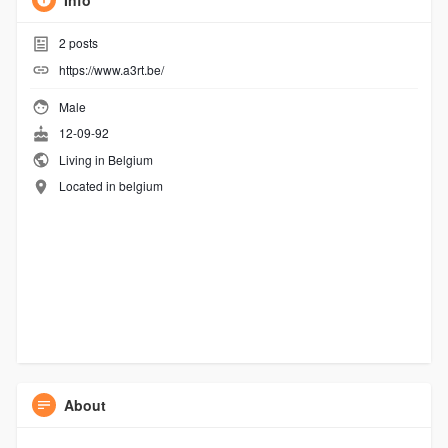
Info
2
posts
https://www.a3rt.be/
Male
12-09-92
Living in Belgium
Located in belgium
About