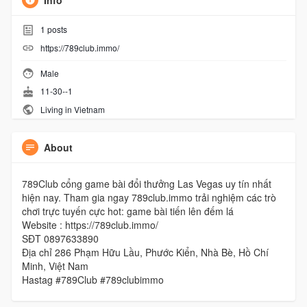
Info
1
posts
https://789club.immo/
Male
11-30--1
Living in Vietnam
About
789Club cổng game bài đổi thưởng Las Vegas uy tín nhất
hiện nay. Tham gia ngay 789club.immo trải nghiệm các trò
chơi trực tuyến cực hot: game bài tiến lên đếm lá
Website : https://789club.immo/
SĐT 0897633890
Địa chỉ 286 Phạm Hữu Lầu, Phước Kiển, Nhà Bè, Hồ Chí
Minh, Việt Nam
Hastag #789Club #789clubimmo