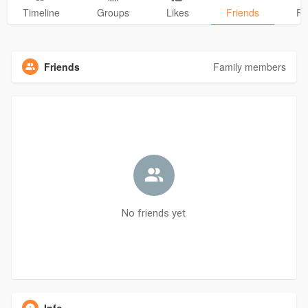
Timeline
Groups
Likes
Friends
Ph
Friends
Family members
No friends yet