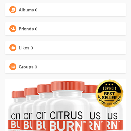
Albums
0
Friends
0
Likes
0
Groups
0