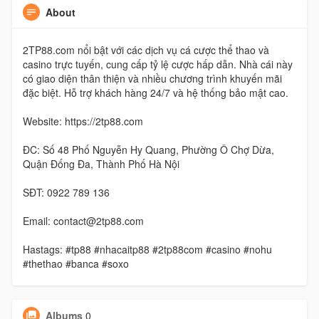
About
2TP88.com nổi bật với các dịch vụ cá cược thể thao và
casino trực tuyến, cung cấp tỷ lệ cược hấp dẫn. Nhà cái này
có giao diện thân thiện và nhiều chương trình khuyến mãi
đặc biệt. Hỗ trợ khách hàng 24/7 và hệ thống bảo mật cao.
Website: https://2tp88.com
ĐC: Số 48 Phố Nguyễn Hy Quang, Phường Ô Chợ Dừa,
Quận Đống Đa, Thành Phố Hà Nội
SĐT: 0922 789 136
Email: contact@2tp88.com
Hastags: #tp88 #nhacaitp88 #2tp88com #casino #nohu
#thethao #banca #soxo
Albums
0