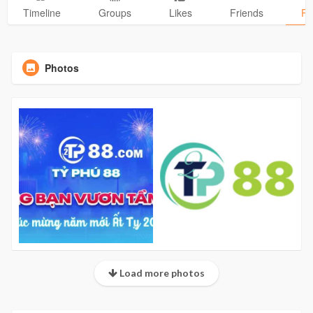
Timeline
Groups
Likes
Friends
Ph
Photos
Load more photos