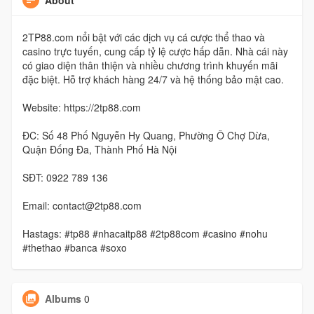
2TP88.com nổi bật với các dịch vụ cá cược thể thao và
casino trực tuyến, cung cấp tỷ lệ cược hấp dẫn. Nhà cái này
có giao diện thân thiện và nhiều chương trình khuyến mãi
đặc biệt. Hỗ trợ khách hàng 24/7 và hệ thống bảo mật cao.
Website: https://2tp88.com
ĐC: Số 48 Phố Nguyễn Hy Quang, Phường Ô Chợ Dừa,
Quận Đống Đa, Thành Phố Hà Nội
SĐT: 0922 789 136
Email: contact@2tp88.com
Hastags: #tp88 #nhacaitp88 #2tp88com #casino #nohu
#thethao #banca #soxo
Albums
0