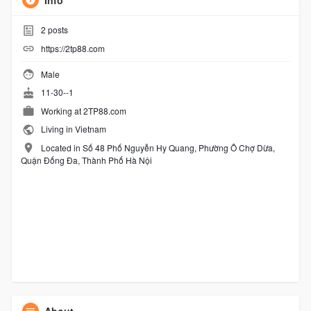
Info
2
posts
https://2tp88.com
Male
11-30--1
Working at
2TP88.com
Living in Vietnam
Located in Số 48 Phố Nguyễn Hy Quang, Phường Ô Chợ Dừa,
Quận Đống Đa, Thành Phố Hà Nội
About