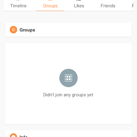
Timeline
Groups
Likes
Friends
Ph
Groups
Didn't join any groups yet