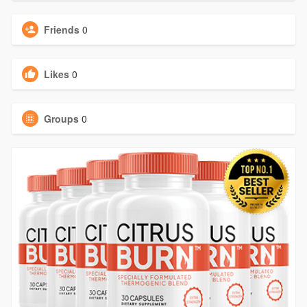
Friends
0
Likes
0
Groups
0