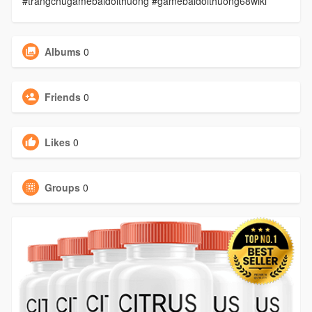
#trangchugamebaidoithuong #gamebaidoithuong68wiki
Albums
0
Friends
0
Likes
0
Groups
0