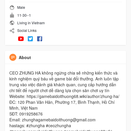
Male
11-30--1
Living in Vietnam
Social Links
About
CEO ZHUNG HA không ngừng chia sẻ những kiến thức và
kinh nghiệm quý báu về game bài đổi thưởng. Anh luôn tập
trung vào việc đánh giá khách quan, cung cấp hướng dẫn
chi tiết để người chơi dễ dàng lựa chọn sân chơi uy tín
Website: https://gamebaidoithuong68.wiki/author/zhung-ha/
ĐC: 120 Phan Văn Hân, Phường 17, Bình Thạnh, Hồ Chí
Minh, Việt Nam
SĐT: 0919258676
Email: zhunghagamebaidoithuong@gmail.com
hastags: #zhungha #ceozhungha