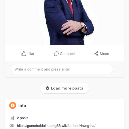
Comment
Share
Like
Load more posts
Info
2
posts
https://gamebaidoithuong68.wiki/author/zhung-ha/