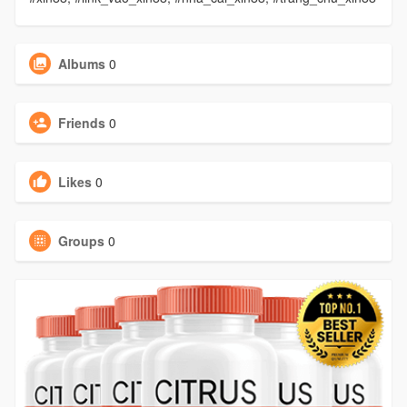
Albums
0
Friends
0
Likes
0
Groups
0