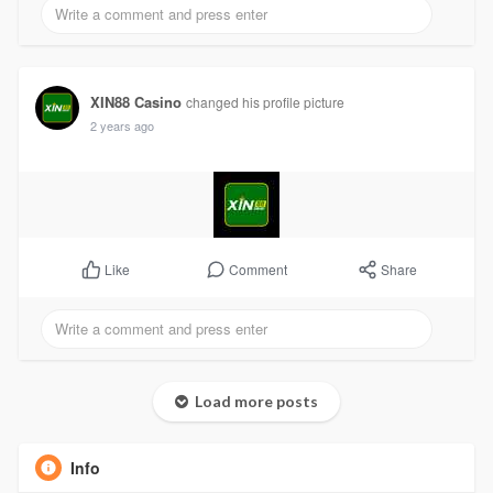
XIN88 Casino
changed his profile picture
2 years ago
Comment
Share
Like
Load more posts
Info