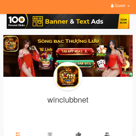
Guest
winclubbnet