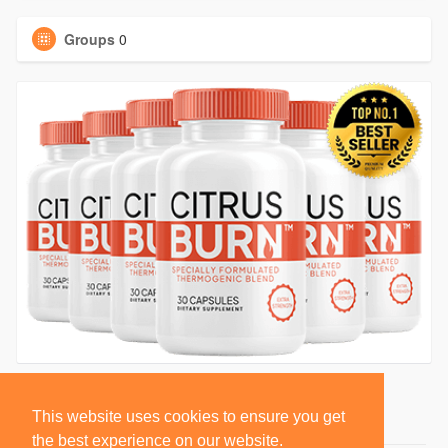
Groups
0
This website uses cookies to ensure you get
the best experience on our website.