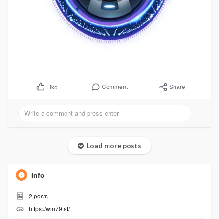
Comment
Share
Like
Load more posts
Info
2
posts
https://win79.at/