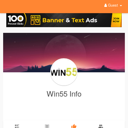
Guest
Win55 Info