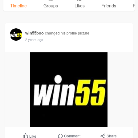
Timeline
Groups
Likes
Friends
Ph
win55boo
changed his profile picture
2 years ago
Comment
Share
Like