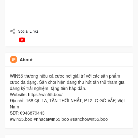
Social Links
About
WIN55 thương hiệu cá cược nơi giải trí với các sản phẩm
cược đa dạng. Sân chơi hiện đang thu hút tân thủ tham gia
đăng ký trải nghiệm, tặng tiền hấp dẫn.
Website: https://win55.boo/
Địa chỉ: 168 QL 1A, TÂN THỜI NHẤT, P.12, Q.GÒ VẤP, Việt
Nam
SDT: 0946879443
#win55.boo #nhacaiwin55.boo #sanchoiwin55.boo