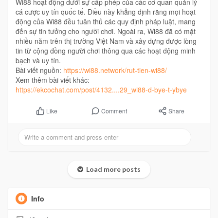
Wi88 hoạt động dưới sự cấp phép của các cơ quan quản lý
cá cược uy tín quốc tế. Điều này khẳng định rằng mọi hoạt
động của Wi88 đều tuân thủ các quy định pháp luật, mang
đến sự tin tưởng cho người chơi. Ngoài ra, Wi88 đã có mặt
nhiều năm trên thị trường Việt Nam và xây dựng được lòng
tin từ cộng đồng người chơi thông qua các hoạt động minh
bạch và uy tín.
Bài viết nguồn:
https://wi88.network/rut-tien-wi88/
Xem thêm bài viết khác:
https://ekcochat.com/post/4132....29_wi88-d-bye-t-ybye
Comment
Share
Like
Load more posts
Info