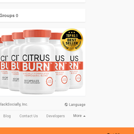
Groups
0
lackSocially, Inc.
Language
More
Blog
Contact Us
Developers