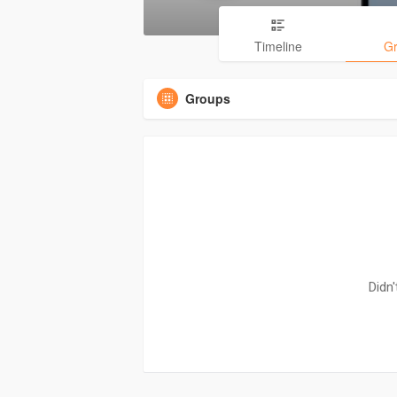
Timeline
G
Groups
Didn'