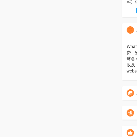
S
Wh
费、
球各地
以及 M
webs