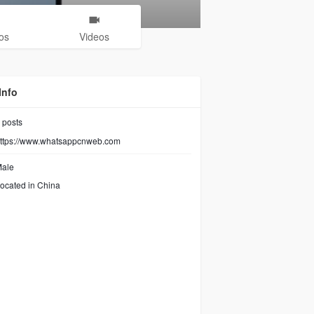
os
Videos
Info
posts
ttps://www.whatsappcnweb.com
ale
ocated in China