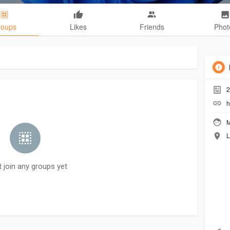
roups
Likes
Friends
Phot
2
h
M
L
t join any groups yet