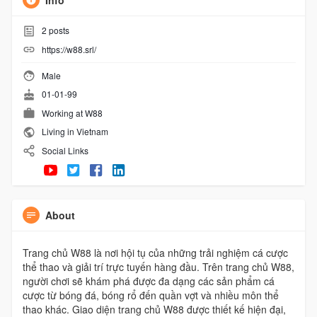
Info
2
posts
https://w88.srl/
Male
01-01-99
Working at
W88
Living in Vietnam
Social Links
About
Trang chủ W88 là nơi hội tụ của những trải nghiệm cá cược
thể thao và giải trí trực tuyến hàng đầu. Trên trang chủ W88,
người chơi sẽ khám phá được đa dạng các sản phẩm cá
cược từ bóng đá, bóng rổ đến quần vợt và nhiều môn thể
thao khác. Giao diện trang chủ W88 được thiết kế hiện đại,