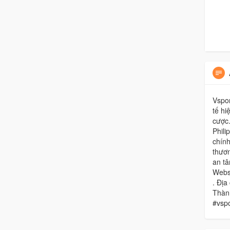
Vspor
tế hi
cược.
Phili
chín
thươn
an tâ
Websi
. Địa
Thành
#vspo