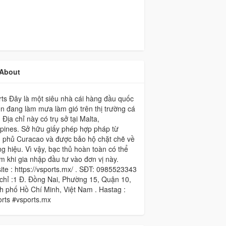
About
ts Đây là một siêu nhà cái hàng đầu quốc
ện đang làm mưa làm gió trên thị trường cá
 Địa chỉ này có trụ sở tại Malta,
ppines. Sở hữu giấy phép hợp pháp từ
h phủ Curacao và được bảo hộ chặt chẽ về
g hiệu. Vì vậy, bạc thủ hoàn toàn có thể
m khi gia nhập đầu tư vào đơn vị này.
te : https://vsports.mx/ . SĐT: 0985523343
 chỉ :1 Đ. Đồng Nai, Phường 15, Quận 10,
 phố Hồ Chí Minh, Việt Nam . Hastag :
rts #vsports.mx