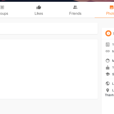
roups
Likes
Friends
Phot
1
h
M
1
S
L
L
Thành 