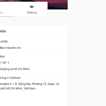
os
Videos
Info
posts
ttps://vsports.mx/
ale
1-30--1
tudying at Hồ Chí Minh
iving in Vietnam
ocated in 1 Đ. Đồng Nai, Phường 15, Quận 10,
phố Hồ Chí Minh, Việt Nam