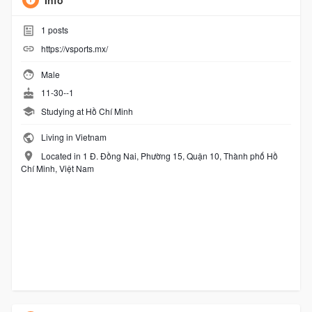
Info
1
posts
https://vsports.mx/
Male
11-30--1
Studying at Hồ Chí Minh
Living in Vietnam
Located in 1 Đ. Đồng Nai, Phường 15, Quận 10, Thành phố Hồ
Chí Minh, Việt Nam