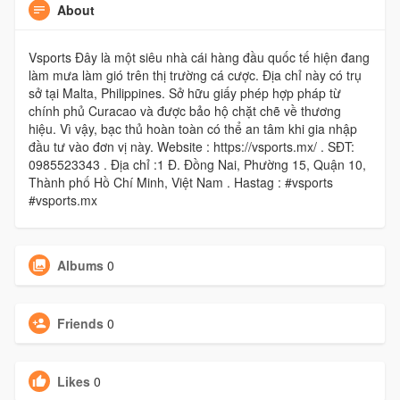
About
Vsports Đây là một siêu nhà cái hàng đầu quốc tế hiện đang
làm mưa làm gió trên thị trường cá cược. Địa chỉ này có trụ
sở tại Malta, Philippines. Sở hữu giấy phép hợp pháp từ
chính phủ Curacao và được bảo hộ chặt chẽ về thương
hiệu. Vì vậy, bạc thủ hoàn toàn có thể an tâm khi gia nhập
đầu tư vào đơn vị này. Website : https://vsports.mx/ . SĐT:
0985523343 . Địa chỉ :1 Đ. Đồng Nai, Phường 15, Quận 10,
Thành phố Hồ Chí Minh, Việt Nam . Hastag : #vsports
#vsports.mx
Albums
0
Friends
0
Likes
0