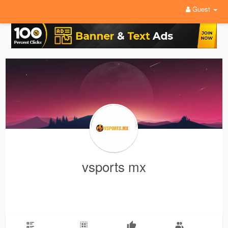
Guest
vsports mx