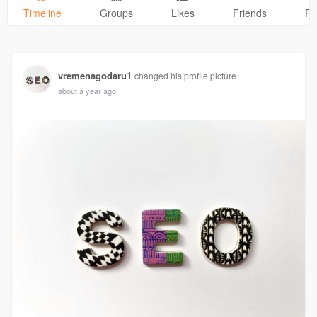
Timeline
Groups
Likes
Friends
Ph
vremenagodaru1
changed his profile picture
about a year ago