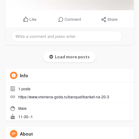
Comment
Share
Like
Load more posts
Info
1
posts
https://www.vremena-goda.ru/banquet/banket-na-20-3
Male
11-30--1
About