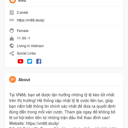
Info
2
posts
https://vn88.study/
Female
11-30--1
Living in Vietnam
Social Links
About
Tại VN88, bạn sẽ được tận hưởng những tỷ lệ kèo tốt nhất
trên thị trường! Hệ thống cập nhật tỷ lệ cược liên tục, giúp
bạn nắm bắt thông tin chính xác nhất để đưa ra quyết định
đúng đắn trong mỗi ván cược. Tham gia ngay để không bỏ
lỡ cơ hội kiếm tiền từ những trận đấu thể thao đỉnh cao!
Website: https://vn88.study/