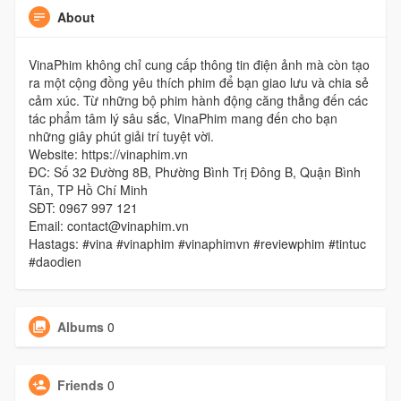
About
VinaPhim không chỉ cung cấp thông tin điện ảnh mà còn tạo
ra một cộng đồng yêu thích phim để bạn giao lưu và chia sẻ
cảm xúc. Từ những bộ phim hành động căng thẳng đến các
tác phẩm tâm lý sâu sắc, VinaPhim mang đến cho bạn
những giây phút giải trí tuyệt vời.
Website: https://vinaphim.vn
ĐC: Số 32 Đường 8B, Phường Bình Trị Đông B, Quận Bình
Tân, TP Hồ Chí Minh
SĐT: 0967 997 121
Email: contact@vinaphim.vn
Hastags: #vina #vinaphim #vinaphimvn #reviewphim #tintuc
#daodien
Albums
0
Friends
0