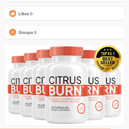
Likes
0
Groups
0