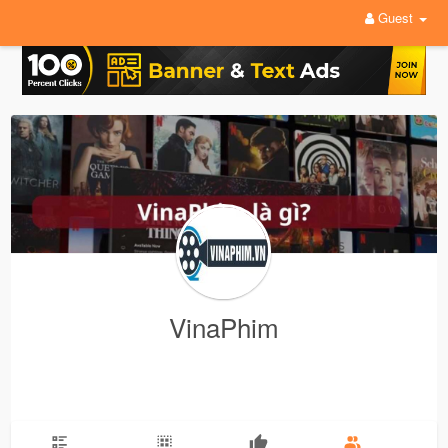
Guest
VinaPhim