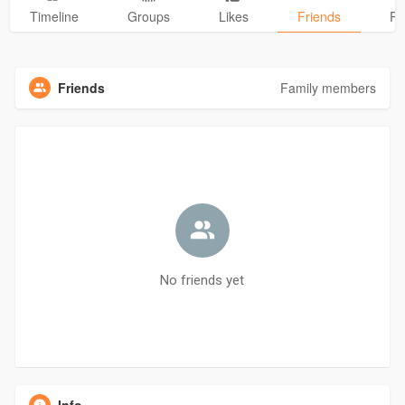
Timeline
Groups
Likes
Friends
Ph
Friends
Family members
No friends yet