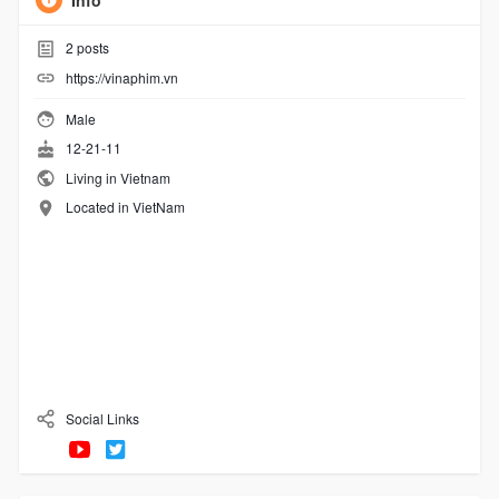
Info
2
posts
https://vinaphim.vn
Male
12-21-11
Living in Vietnam
Located in VietNam
Social Links