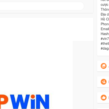
cược 
Thông
Địa c
Hồ C
Phon
Emai
Hasht
#vin
#thet
#dag