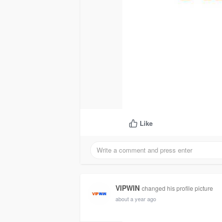
Like
VIPWIN
changed his profile picture
about a year ago