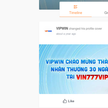
Timeline
G
VIPWIN
changed his profile cover
about a year ago
Like