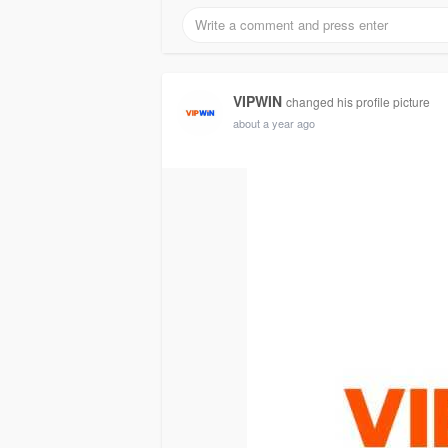
VIPWIN
changed his profile picture
about a year ago