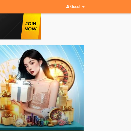
Guest