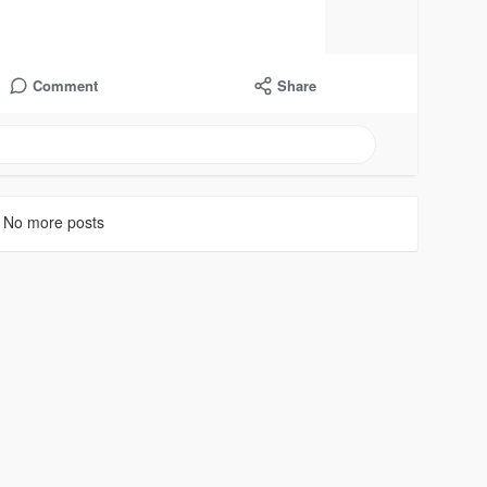
Comment
Share
No more posts