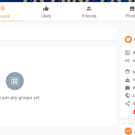
roups
Likes
Friends
Phot
3
h
M
1
W
L
t join any groups yet
S