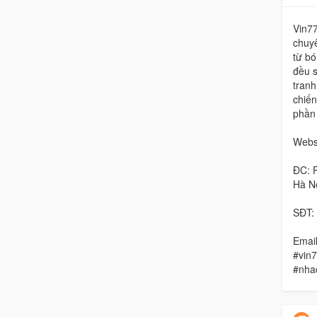
Vin77
chuyê
từ bó
đều s
tranh
chiến
phần 
Websi
ĐC: P
Hà N
SĐT:
Emai
#vin
#nhac