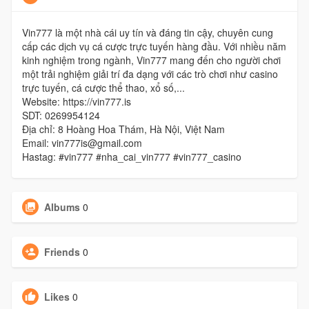
Vin777 là một nhà cái uy tín và đáng tin cậy, chuyên cung
cấp các dịch vụ cá cược trực tuyến hàng đầu. Với nhiều năm
kinh nghiệm trong ngành, Vin777 mang đến cho người chơi
một trải nghiệm giải trí đa dạng với các trò chơi như casino
trực tuyến, cá cược thể thao, xổ số,...
Website: https://vin777.is
SDT: 0269954124
Địa chỉ: 8 Hoàng Hoa Thám, Hà Nội, Việt Nam
Email: vin777is@gmail.com
Hastag: #vin777 #nha_cai_vin777 #vin777_casino
Albums
0
Friends
0
Likes
0