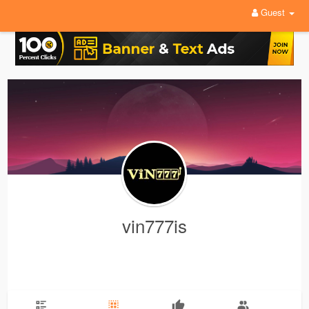
Guest
vin777is