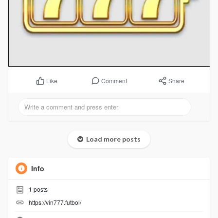
Comment
Share
Like
Load more posts
Info
1
posts
https://vin777.futbol/