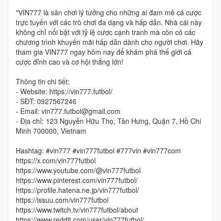
"VIN777 là sân chơi lý tưởng cho những ai đam mê cá cược
trực tuyến với các trò chơi đa dạng và hấp dẫn. Nhà cái này
không chỉ nổi bật với tỷ lệ cược cạnh tranh mà còn có các
chương trình khuyến mãi hấp dẫn dành cho người chơi. Hãy
tham gia VIN777 ngay hôm nay để khám phá thế giới cá
cược đỉnh cao và cơ hội thắng lớn!
Thông tin chi tiết:
- Website: https://vin777.futbol/
- SĐT: 0927567246
- Email: vin777.futbol@gmail.com
- Địa chỉ: 123 Nguyễn Hữu Thọ, Tân Hưng, Quận 7, Hồ Chí
Minh 700000, Vietnam
Hashtag: #vin777 #vin777futbol #777vin #vin777com
https://x.com/vin777futbol
https://www.youtube.com/@vin777futbol
https://www.pinterest.com/vin777futbol/
https://profile.hatena.ne.jp/vin777futbol/
https://issuu.com/vin777futbol
https://www.twitch.tv/vin777futbol/about
https://www.reddit.com/user/vin777futbol/