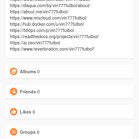
https://disqus.com/by/vin777futbol/about/
https://about.me/vin777futbol/
https://www.mixcloud.com/vin777futbol/
https://hub.docker.com/u/vin777futbol
https://500px.com/p/vin777futbol
https://readthedocs.org/projects/vin777futbol/
https://ai.ceo/vin777futbol
https://www.reverbnation.com/vin777futbol"
Albums
0
Friends
0
Likes
0
Groups
0