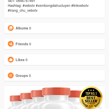
SĐT: 0846767891
Hashtag: #vebotv #xembongdatructuyen #linkvebotv
#trang_chu_vebotv
Albums
0
Friends
0
Likes
0
Groups
0