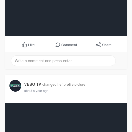
Comment
Share
Like
VEBO TV
changed her profile picture
about a year ago