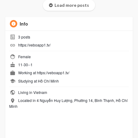
Load more posts
Info
3
posts
https://veboapp1.tv/
Female
11-30--1
Working at
https://veboapp1.tv/
Studying at Hồ Chí Minh
Living in Vietnam
Located in 4 Nguyễn Huy Lượng, Phường 14, Bình Thạnh, Hồ Chí
Minh