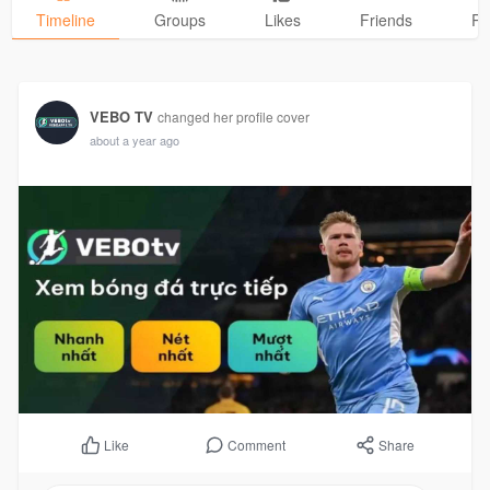
Timeline
Groups
Likes
Friends
Ph
VEBO TV
changed her profile cover
about a year ago
Comment
Share
Like