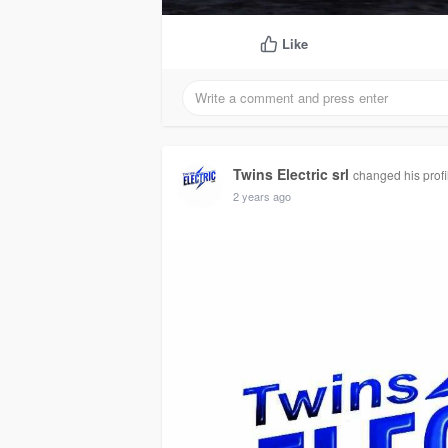
Like
Twins Electric srl
changed his profi
2 years ago