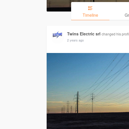
Timeline
G
Twins Electric srl
changed his profi
2 years ago