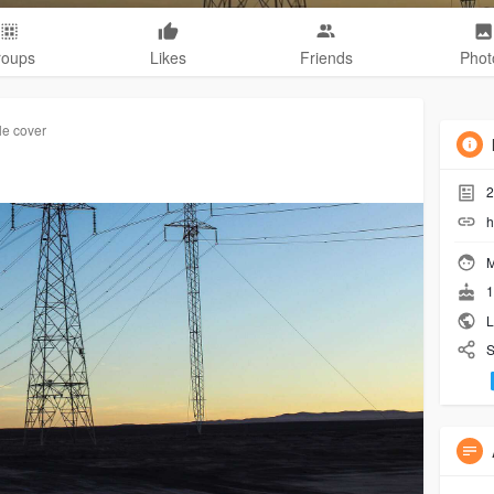
roups
Likes
Friends
Phot
le cover
2
h
M
1
Li
S