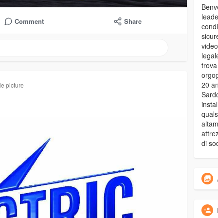
Benve
leade
Comment
Share
condi
sicur
video
legal
trova
orgogl
20 an
le picture
Sardo
instal
quals
altam
attre
di so