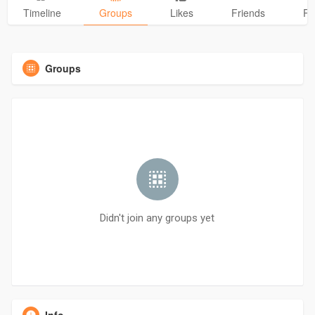
Timeline
Groups
Likes
Friends
Ph
Groups
Didn't join any groups yet