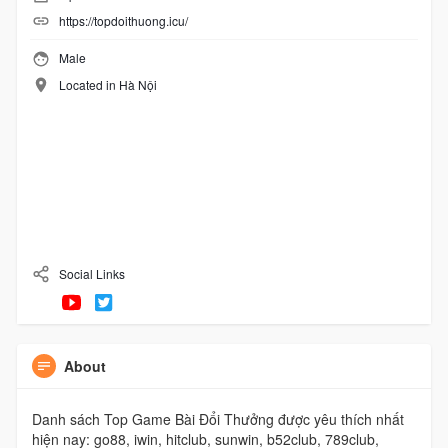
https://topdoithuong.icu/
Male
Located in Hà Nội
Social Links
About
Danh sách Top Game Bài Đổi Thưởng được yêu thích nhất
hiện nay: go88, iwin, hitclub, sunwin, b52club, 789club,