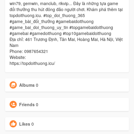
win79, gemwin, manclub, rikvip... Đây là những tựa game
đổi thưởng thu hút đông đảo người chơi. Khám phá thêm tại
topdoithuong.icu. #top_doi_thuong_365
#game_bài_đổi_thưởng #gamebaidoithuong
#game_bai_doi_thuong_uy_tin #topgamebaidoithuong
#gamebai #gamedoithuong #top10gamebaidoithuong
Địa chỉ: 461 Trương Định, Tân Mai, Hoàng Mai, Hà Nội, Việt
Nam
Phone: 0987654321
Website:
https://topdoithuong.icu/
Albums
0
Friends
0
Likes
0