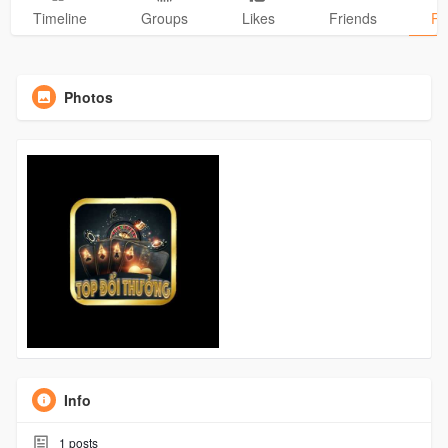
Timeline
Groups
Likes
Friends
Ph
Photos
Info
1
posts