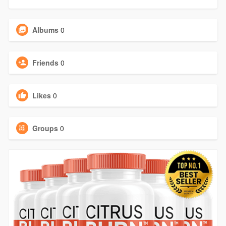
Albums
0
Friends
0
Likes
0
Groups
0