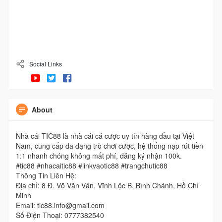
Social Links
About
Nhà cái TIC88 là nhà cái cá cược uy tín hàng đầu tại Việt
Nam, cung cấp đa dạng trò chơi cược, hệ thống nạp rút tiền
1:1 nhanh chóng không mất phí, đăng ký nhận 100k.
#tic88 #nhacaitic88 #linkvaotic88 #trangchutic88
Thông Tin Liên Hệ:
Địa chỉ: 8 Đ. Võ Văn Vân, Vĩnh Lộc B, Bình Chánh, Hồ Chí
Minh
Email: tic88.info@gmail.com
Số Điện Thoại: 0777382540