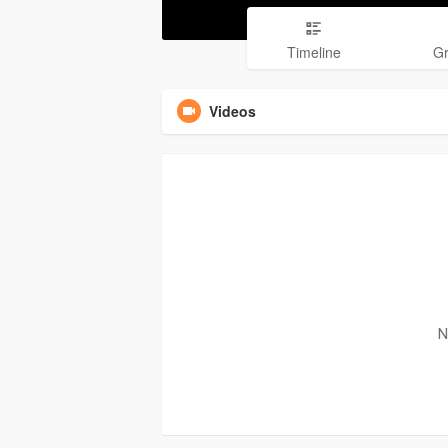
Timeline
G
Videos
N