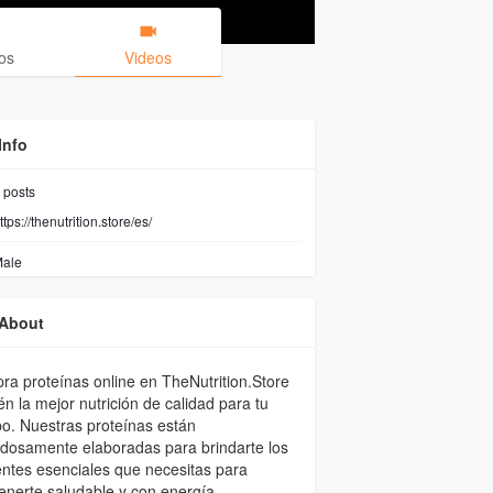
os
Videos
Info
posts
ttps://thenutrition.store/es/
ale
About
a proteínas online en TheNutrition.Store
én la mejor nutrición de calidad para tu
o. Nuestras proteínas están
dosamente elaboradas para brindarte los
entes esenciales que necesitas para
nerte saludable y con energía.