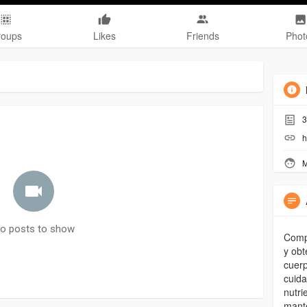
roups
Likes
Friends
Phot
3
h
M
o posts to show
Compr
y obt
cuerp
cuida
nutri
mante