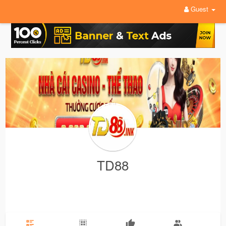
Guest
TD88