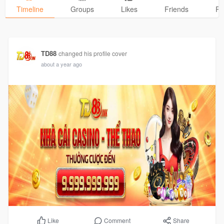
Timeline
Groups
Likes
Friends
Ph
TD88
changed his profile cover
about a year ago
Comment
Share
Like