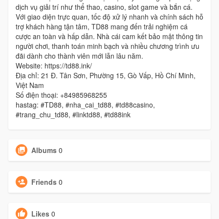
dịch vụ giải trí như thể thao, casino, slot game và bắn cá.
Với giao diện trực quan, tốc độ xử lý nhanh và chính sách hỗ
trợ khách hàng tận tâm, TD88 mang đến trải nghiệm cá
cược an toàn và hấp dẫn. Nhà cái cam kết bảo mật thông tin
người chơi, thanh toán minh bạch và nhiều chương trình ưu
đãi dành cho thành viên mới lẫn lâu năm.
Website: https://td88.ink/
Địa chỉ: 21 Đ. Tân Sơn, Phường 15, Gò Vấp, Hồ Chí Minh,
Việt Nam
Số điện thoại: +84985968255
hastag: #TD88, #nha_cai_td88, #td88casino,
#trang_chu_td88, #linktd88, #td88ink
Albums
0
Friends
0
Likes
0