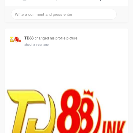
TD88
changed his profile picture
about a year ago