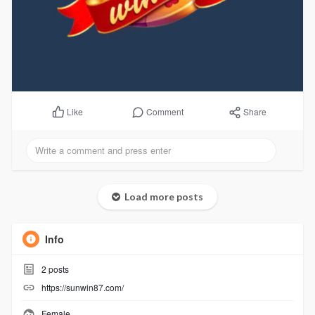
Comment
Share
Like
Load more posts
Info
2
posts
https://sunwin87.com/
Female