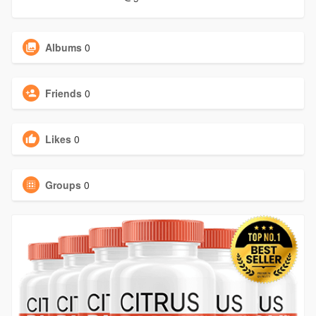
Albums
0
Friends
0
Likes
0
Groups
0