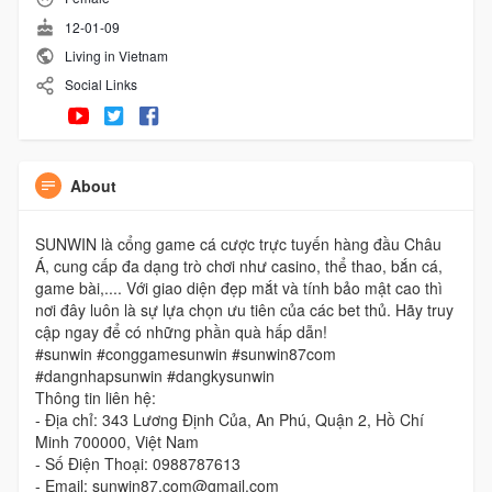
12-01-09
Living in Vietnam
Social Links
About
SUNWIN là cổng game cá cược trực tuyến hàng đầu Châu
Á, cung cấp đa dạng trò chơi như casino, thể thao, bắn cá,
game bài,.... Với giao diện đẹp mắt và tính bảo mật cao thì
nơi đây luôn là sự lựa chọn ưu tiên của các bet thủ. Hãy truy
cập ngay để có những phần quà hấp dẫn!
#sunwin #conggamesunwin #sunwin87com
#dangnhapsunwin #dangkysunwin
Thông tin liên hệ:
- Địa chỉ: 343 Lương Định Của, An Phú, Quận 2, Hồ Chí
Minh 700000, Việt Nam
- Số Điện Thoại: 0988787613
- Email: sunwin87.com@gmail.com