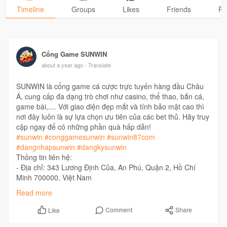
Timeline
Groups
Likes
Friends
Ph
Cổng Game SUNWIN
about a year ago
- Translate
SUNWIN là cổng game cá cược trực tuyến hàng đầu Châu
Á, cung cấp đa dạng trò chơi như casino, thể thao, bắn cá,
game bài,.... Với giao diện đẹp mắt và tính bảo mật cao thì
nơi đây luôn là sự lựa chọn ưu tiên của các bet thủ. Hãy truy
cập ngay để có những phần quà hấp dẫn!
#sunwin
#conggamesunwin
#sunwin87com
#dangnhapsunwin
#dangkysunwin
Thông tin liên hệ:
- Địa chỉ: 343 Lương Định Của, An Phú, Quận 2, Hồ Chí
Minh 700000, Việt Nam
- Số Điện Thoại: 0988787613
Read more
- Email: sunwin87.com@gmail.com
- Website:
https://sunwin87.com/
Comment
Share
Like