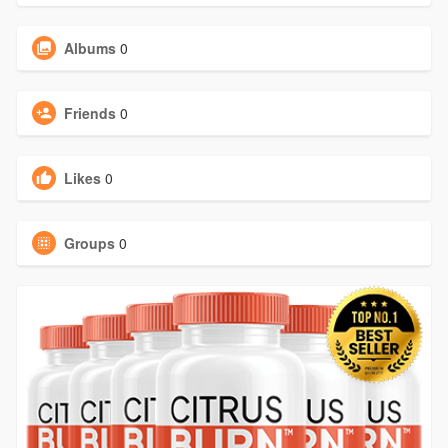
Albums
0
Friends
0
Likes
0
Groups
0