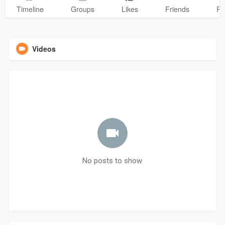
Timeline
Groups
Likes
Friends
Ph
Videos
No posts to show