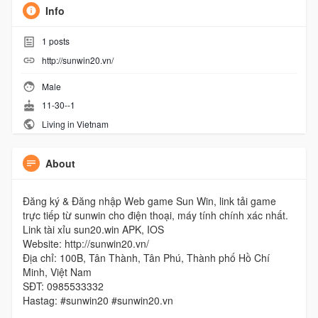
Info
1
posts
http://sunwin20.vn/
Male
11-30--1
Living in Vietnam
About
Đăng ký & Đăng nhập Web game Sun Win, link tải game
trực tiếp từ sunwin cho điện thoại, máy tính chính xác nhất.
Link tài xỉu sun20.win APK, IOS
Website: http://sunwin20.vn/
Địa chỉ: 100B, Tân Thành, Tân Phú, Thành phố Hồ Chí
Minh, Việt Nam
SĐT: 0985533332
Hastag: #sunwin20 #sunwin20.vn